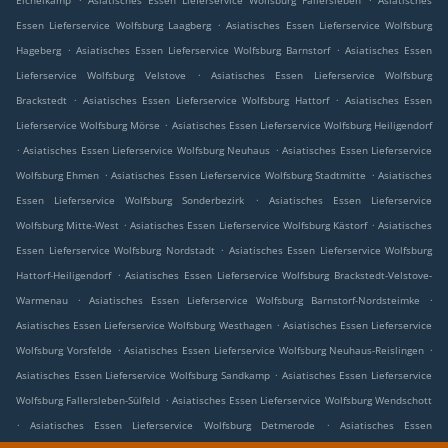
.
Essen Lieferservice Wolfsburg Laagberg
Asiatisches Essen Lieferservice Wolfsburg
.
.
Hageberg
Asiatisches Essen Lieferservice Wolfsburg Barnstorf
Asiatisches Essen
.
Lieferservice Wolfsburg Velstove
Asiatisches Essen Lieferservice Wolfsburg
.
.
Brackstedt
Asiatisches Essen Lieferservice Wolfsburg Hattorf
Asiatisches Essen
.
Lieferservice Wolfsburg Mörse
Asiatisches Essen Lieferservice Wolfsburg Heiligendorf
.
.
Asiatisches Essen Lieferservice Wolfsburg Neuhaus
Asiatisches Essen Lieferservice
.
.
Wolfsburg Ehmen
Asiatisches Essen Lieferservice Wolfsburg Stadtmitte
Asiatisches
.
Essen Lieferservice Wolfsburg Sonderbezirk
Asiatisches Essen Lieferservice
.
.
Wolfsburg Mitte-West
Asiatisches Essen Lieferservice Wolfsburg Kästorf
Asiatisches
.
Essen Lieferservice Wolfsburg Nordstadt
Asiatisches Essen Lieferservice Wolfsburg
.
Hattorf-Heiligendorf
Asiatisches Essen Lieferservice Wolfsburg Brackstedt-Velstove-
.
.
Warmenau
Asiatisches Essen Lieferservice Wolfsburg Barnstorf-Nordsteimke
.
Asiatisches Essen Lieferservice Wolfsburg Westhagen
Asiatisches Essen Lieferservice
.
.
Wolfsburg Vorsfelde
Asiatisches Essen Lieferservice Wolfsburg Neuhaus-Reislingen
.
Asiatisches Essen Lieferservice Wolfsburg Sandkamp
Asiatisches Essen Lieferservice
.
Wolfsburg Fallersleben-Sülfeld
Asiatisches Essen Lieferservice Wolfsburg Wendschott
.
.
Asiatisches Essen Lieferservice Wolfsburg Detmerode
Asiatisches Essen
.