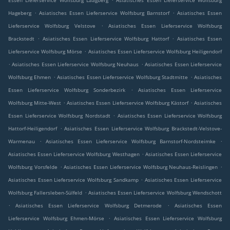
Essen Lieferservice Wolfsburg Laagberg
Asiatisches Essen Lieferservice Wolfsburg
.
.
Hageberg
Asiatisches Essen Lieferservice Wolfsburg Barnstorf
Asiatisches Essen
.
Lieferservice Wolfsburg Velstove
Asiatisches Essen Lieferservice Wolfsburg
.
.
Brackstedt
Asiatisches Essen Lieferservice Wolfsburg Hattorf
Asiatisches Essen
.
Lieferservice Wolfsburg Mörse
Asiatisches Essen Lieferservice Wolfsburg Heiligendorf
.
.
Asiatisches Essen Lieferservice Wolfsburg Neuhaus
Asiatisches Essen Lieferservice
.
.
Wolfsburg Ehmen
Asiatisches Essen Lieferservice Wolfsburg Stadtmitte
Asiatisches
.
Essen Lieferservice Wolfsburg Sonderbezirk
Asiatisches Essen Lieferservice
.
.
Wolfsburg Mitte-West
Asiatisches Essen Lieferservice Wolfsburg Kästorf
Asiatisches
.
Essen Lieferservice Wolfsburg Nordstadt
Asiatisches Essen Lieferservice Wolfsburg
.
Hattorf-Heiligendorf
Asiatisches Essen Lieferservice Wolfsburg Brackstedt-Velstove-
.
.
Warmenau
Asiatisches Essen Lieferservice Wolfsburg Barnstorf-Nordsteimke
.
Asiatisches Essen Lieferservice Wolfsburg Westhagen
Asiatisches Essen Lieferservice
.
.
Wolfsburg Vorsfelde
Asiatisches Essen Lieferservice Wolfsburg Neuhaus-Reislingen
.
Asiatisches Essen Lieferservice Wolfsburg Sandkamp
Asiatisches Essen Lieferservice
.
Wolfsburg Fallersleben-Sülfeld
Asiatisches Essen Lieferservice Wolfsburg Wendschott
.
.
Asiatisches Essen Lieferservice Wolfsburg Detmerode
Asiatisches Essen
.
Lieferservice Wolfsburg Ehmen-Mörse
Asiatisches Essen Lieferservice Wolfsburg
.
.