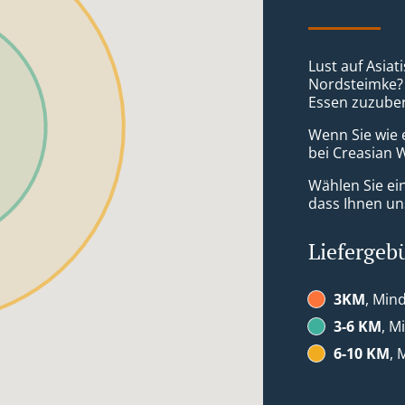
Lust auf Asiat
Nordsteimke? N
Essen zuzuber
Wenn Sie wie 
bei Creasian W
Wählen Sie ei
dass Ihnen uns
Liefergeb
3KM
, Mind
3-6 KM
, M
6-10 KM
, 