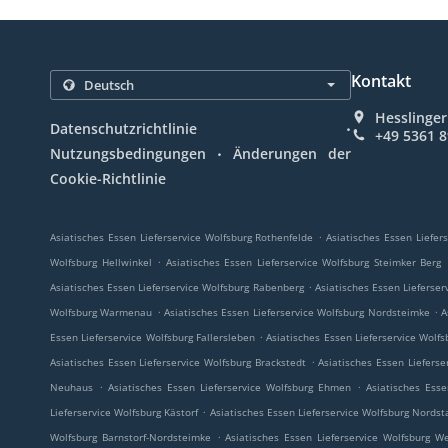
Kontakt
Hesslinger
.
Datenschutzrichtlinie
+49 5361 
.
Nutzungsbedingungen
Änderungen der
Cookie-Richtlinie
.
Asiatisches Essen Lieferservice Wolfsburg Rothenfelde
Asiatisches Essen Liefers
.
Wolfsburg Hellwinkel
Asiatisches Essen Lieferservice Wolfsburg Steimker Berg
.
Asiatisches Essen Lieferservice Wolfsburg Rabenberg
Asiatisches Essen Lieferse
.
.
Wolfsburg Warmenau
Asiatisches Essen Lieferservice Wolfsburg Nordsteimke
A
.
Essen Lieferservice Wolfsburg Fallersleben
Asiatisches Essen Lieferservice Wolf
.
Asiatisches Essen Lieferservice Wolfsburg Brackstedt
Asiatisches Essen Lieferse
.
.
Neuhaus
Asiatisches Essen Lieferservice Wolfsburg Ehmen
Asiatisches Esse
.
Lieferservice Wolfsburg Kästorf
Asiatisches Essen Lieferservice Wolfsburg Nordst
.
Wolfsburg Barnstorf-Nordsteimke
Asiatisches Essen Lieferservice Wolfsburg W