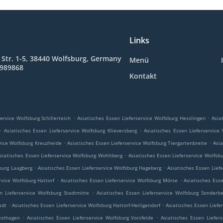
Links
 Str. 1-5, 38440 Wolfsburg, Germany
Menü
8989868
Kontakt
.
.
ervice Wolfsburg Schillerteich
Asiatisches Essen Lieferservice Wolfsburg Hesslingen
Asia
.
.
Asiatisches Essen Lieferservice Wolfsburg Klieversberg
Asiatisches Essen Lieferservice
.
.
rvice Wolfsburg Kreuzheide
Asiatisches Essen Lieferservice Wolfsburg Tiergartenbreite
Asia
.
siatisches Essen Lieferservice Wolfsburg Wohltberg
Asiatisches Essen Lieferservice Wolfsbu
.
.
sburg Laagberg
Asiatisches Essen Lieferservice Wolfsburg Hageberg
Asiatisches Essen Liefe
.
.
rvice Wolfsburg Hattorf
Asiatisches Essen Lieferservice Wolfsburg Mörse
Asiatisches Esse
.
n Lieferservice Wolfsburg Stadtmitte
Asiatisches Essen Lieferservice Wolfsburg Sonderbe
.
.
adt
Asiatisches Essen Lieferservice Wolfsburg Hattorf-Heiligendorf
Asiatisches Essen Lief
.
.
esthagen
Asiatisches Essen Lieferservice Wolfsburg Vorsfelde
Asiatisches Essen Liefer