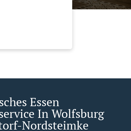
isches Essen
rservice In Wolfsburg
torf-Nordsteimke