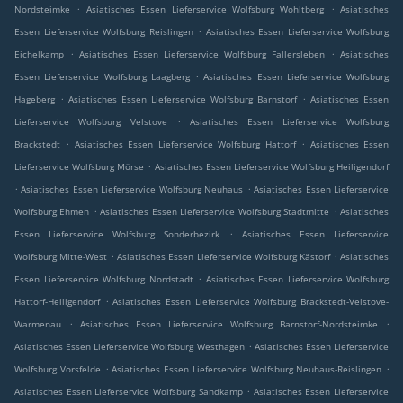
.
.
Nordsteimke
Asiatisches Essen Lieferservice Wolfsburg Wohltberg
Asiatisches
.
Essen Lieferservice Wolfsburg Reislingen
Asiatisches Essen Lieferservice Wolfsburg
.
.
Eichelkamp
Asiatisches Essen Lieferservice Wolfsburg Fallersleben
Asiatisches
.
Essen Lieferservice Wolfsburg Laagberg
Asiatisches Essen Lieferservice Wolfsburg
.
.
Hageberg
Asiatisches Essen Lieferservice Wolfsburg Barnstorf
Asiatisches Essen
.
Lieferservice Wolfsburg Velstove
Asiatisches Essen Lieferservice Wolfsburg
.
.
Brackstedt
Asiatisches Essen Lieferservice Wolfsburg Hattorf
Asiatisches Essen
.
Lieferservice Wolfsburg Mörse
Asiatisches Essen Lieferservice Wolfsburg Heiligendorf
.
.
Asiatisches Essen Lieferservice Wolfsburg Neuhaus
Asiatisches Essen Lieferservice
.
.
Wolfsburg Ehmen
Asiatisches Essen Lieferservice Wolfsburg Stadtmitte
Asiatisches
.
Essen Lieferservice Wolfsburg Sonderbezirk
Asiatisches Essen Lieferservice
.
.
Wolfsburg Mitte-West
Asiatisches Essen Lieferservice Wolfsburg Kästorf
Asiatisches
.
Essen Lieferservice Wolfsburg Nordstadt
Asiatisches Essen Lieferservice Wolfsburg
.
Hattorf-Heiligendorf
Asiatisches Essen Lieferservice Wolfsburg Brackstedt-Velstove-
.
.
Warmenau
Asiatisches Essen Lieferservice Wolfsburg Barnstorf-Nordsteimke
.
Asiatisches Essen Lieferservice Wolfsburg Westhagen
Asiatisches Essen Lieferservice
.
.
Wolfsburg Vorsfelde
Asiatisches Essen Lieferservice Wolfsburg Neuhaus-Reislingen
.
Asiatisches Essen Lieferservice Wolfsburg Sandkamp
Asiatisches Essen Lieferservice