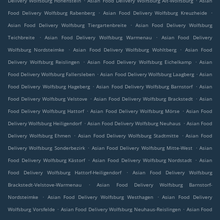
Delivery Wolfsburg Hohenstein
Asian Food Delivery Wolfsburg Alt-Wolfsburg
Asian
.
.
Food Delivery Wolfsburg Rabenberg
Asian Food Delivery Wolfsburg Kreuzheide
.
Asian Food Delivery Wolfsburg Tiergartenbreite
Asian Food Delivery Wolfsburg
.
.
Teichbreite
Asian Food Delivery Wolfsburg Warmenau
Asian Food Delivery
.
.
Wolfsburg Nordsteimke
Asian Food Delivery Wolfsburg Wohltberg
Asian Food
.
.
Delivery Wolfsburg Reislingen
Asian Food Delivery Wolfsburg Eichelkamp
Asian
.
.
Food Delivery Wolfsburg Fallersleben
Asian Food Delivery Wolfsburg Laagberg
Asian
.
.
Food Delivery Wolfsburg Hageberg
Asian Food Delivery Wolfsburg Barnstorf
Asian
.
.
Food Delivery Wolfsburg Velstove
Asian Food Delivery Wolfsburg Brackstedt
Asian
.
.
Food Delivery Wolfsburg Hattorf
Asian Food Delivery Wolfsburg Mörse
Asian Food
.
.
Delivery Wolfsburg Heiligendorf
Asian Food Delivery Wolfsburg Neuhaus
Asian Food
.
.
Delivery Wolfsburg Ehmen
Asian Food Delivery Wolfsburg Stadtmitte
Asian Food
.
.
Delivery Wolfsburg Sonderbezirk
Asian Food Delivery Wolfsburg Mitte-West
Asian
.
.
Food Delivery Wolfsburg Kästorf
Asian Food Delivery Wolfsburg Nordstadt
Asian
.
Food Delivery Wolfsburg Hattorf-Heiligendorf
Asian Food Delivery Wolfsburg
.
Brackstedt-Velstove-Warmenau
Asian Food Delivery Wolfsburg Barnstorf-
.
.
Nordsteimke
Asian Food Delivery Wolfsburg Westhagen
Asian Food Delivery
.
.
Wolfsburg Vorsfelde
Asian Food Delivery Wolfsburg Neuhaus-Reislingen
Asian Food